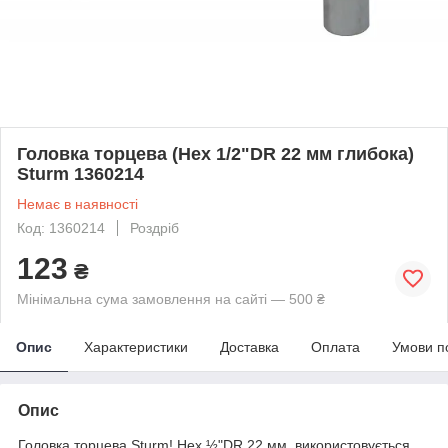
Головка торцева (Hex 1/2"DR 22 мм глибока)
Sturm 1360214
Немає в наявності
Код: 1360214
Роздріб
123
₴
Мінімальна сума замовлення на сайті — 500 ₴
Опис
Характеристики
Доставка
Оплата
Умови п
Опис
Головка торцева Sturm! Hex ½"DR 22 мм. використовується