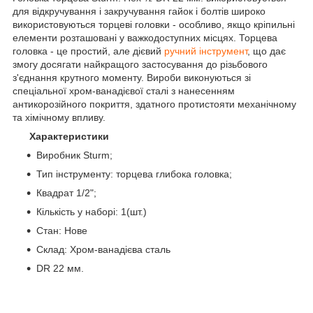
для відкручування і закручування гайок і болтів широко
використовуються торцеві головки - особливо, якщо кріпильні
елементи розташовані у важкодоступних місцях. Торцева
головка - це простий, але дієвий
ручний інструмент
, що дає
змогу досягати найкращого застосування до різьбового
з'єднання крутного моменту. Вироби виконуються зі
спеціальної хром-ванадієвої сталі з нанесенням
антикорозійного покриття, здатного протистояти механічному
та хімічному впливу.
Характеристики
Виробник Sturm;
Тип інструменту: торцева глибока головка;
Квадрат 1/2";
Кількість у наборі: 1(шт.)
Стан: Нове
Склад: Хром-ванадієва сталь
DR 22 мм.