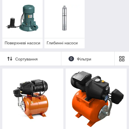
Поверхневі насоси
Глибинні насоси
Сортування
0
Фільтри