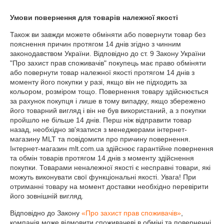
Умови повернення для товарів належної якості
Також ви завжди можете обміняти або повернути товар без 
пояснення причин протягом 14 днів згідно з чинним 
законодавством України. Відповідно до ст. 9 Закону України 
"Про захист прав споживачів" покупець має право обміняти 
або повернути товар належної якості протягом 14 днів з 
моменту його покупки у разі, якщо він не підходить за 
кольором, розміром тощо. Повернення товару здійснюється 
за рахунок покупця і лише в тому випадку, якщо збережено 
його товарний вигляд і він не був використаний, а з покупки 
пройшло не більше 14 днів. Перш ніж відправити товар 
назад, необхідно зв'язатися з менеджерами інтернет-
магазину MLT та повідомити про причину повернення. 
Інтернет-магазин mlt.com.ua здійснює гарантійне повернення 
та обмін товарів протягом 14 днів з моменту здійснення 
покупки. Товарами неналежної якості є несправні товари, які 
можуть виконувати свої функціональні якості. Увага! При 
отриманні товару на момент доставки необхідно перевірити 
його зовнішній вигляд.
Відповідно до Закону
«Про захист прав споживачів»
,
компанія може відмовити споживачеві в обміні та поверненні