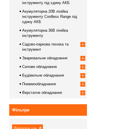
інструменту під єдину АКБ
Акумуляторна 20В лінійка
інструменту Сordless Range під
єдину АКБ
Акумуляторна 36В лінійка
інструменту
Садово-паркова техніка та
інструмент
Зварювальне обладнання
Силове обладнання
Будівельне обладнання
Пневмообладнання
Верстатне обладнання
Фільтри
Діапазон цін, ₴