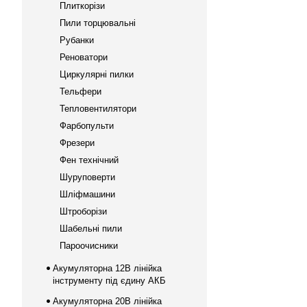
Плиткорізи
Пили торцювальні
Рубанки
Реноватори
Циркулярні пилки
Тельфери
Тепловентилятори
Фарбопульти
Фрезери
Фен технічний
Шуруповерти
Шліфмашини
Штроборізи
Шабельні пили
Пароочисники
Акумуляторна 12В лінійка
інструменту під єдину АКБ
Акумуляторна 20В лінійка