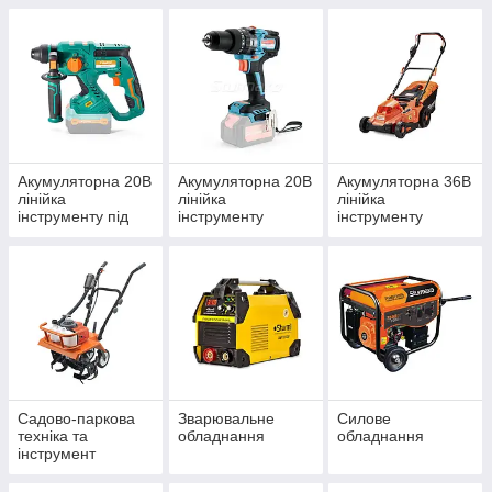
Акумуляторна 20В
Акумуляторна 20В
Акумуляторна 36В
лінійка
лінійка
лінійка
інструменту під
інструменту
інструменту
єдину АКБ
Сordless Range
під єдину АКБ
Садово-паркова
Зварювальне
Силове
техніка та
обладнання
обладнання
інструмент