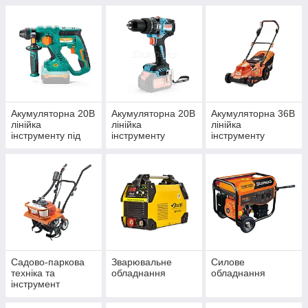
Акумуляторна 20В
Акумуляторна 20В
Акумуляторна 36В
лінійка
лінійка
лінійка
інструменту під
інструменту
інструменту
єдину АКБ
Сordless Range
під єдину АКБ
Садово-паркова
Зварювальне
Силове
техніка та
обладнання
обладнання
інструмент