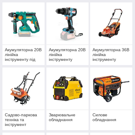
Акумуляторна 20В
Акумуляторна 20В
Акумуляторна 36В
лінійка
лінійка
лінійка
інструменту під
інструменту
інструменту
єдину АКБ
Сordless Range
під єдину АКБ
Садово-паркова
Зварювальне
Силове
техніка та
обладнання
обладнання
інструмент