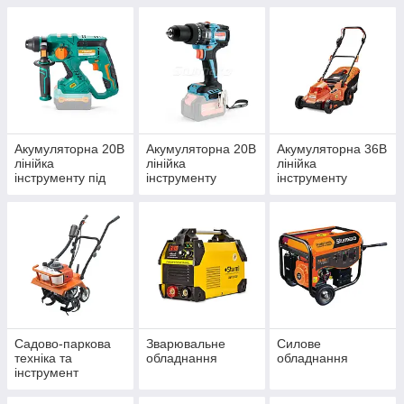
Акумуляторна 20В
Акумуляторна 20В
Акумуляторна 36В
лінійка
лінійка
лінійка
інструменту під
інструменту
інструменту
єдину АКБ
Сordless Range
під єдину АКБ
Садово-паркова
Зварювальне
Силове
техніка та
обладнання
обладнання
інструмент