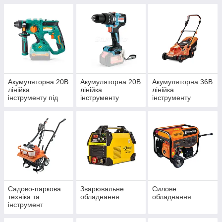
Акумуляторна 20В
Акумуляторна 20В
Акумуляторна 36В
лінійка
лінійка
лінійка
інструменту під
інструменту
інструменту
єдину АКБ
Сordless Range
під єдину АКБ
Садово-паркова
Зварювальне
Силове
техніка та
обладнання
обладнання
інструмент