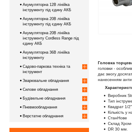
Акумуляторна 12В лінійка
інструменту під єдину АКБ
Акумуляторна 20В лінійка
інструменту під єдину АКБ
Акумуляторна 20В лінійка
інструменту Сordless Range під
єдину АКБ
Акумуляторна 36В лінійка
інструменту
Головка торцев
Садово-паркова техніка та
головки - особли
інструмент
дає змогу досяга
нанесенням антик
Зварювальне обладнання
Характерист
Силове обладнання
Виробник St
Будівельне обладнання
Тип інструме
Квадрат 1/2"
Пневмообладнання
Кількість у н
Верстатне обладнання
СтанНове
Склад Хром-
DR 30 мм.