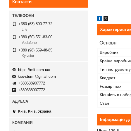
Контакти
+380 (63) 890-77-72
Характеристи
Life
+380 (50) 551-83-00
Основні
Vodafone
+380 (98) 559-48-85
Виробник
Kyivstar
Країна виробни
Тип інструменту
https://mlt.com.ua/
kievsturm@gmail.com
Квадрат
+380638907772
Розмір max
+380638907772
Кількість в набор
Стан
Київ, Київ, Україна
Інформація д
Ціна:
129 ₴