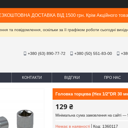
ЗКОШТОВНА ДОСТАВКА ВІД 1500 грн. Крім Акційного тов
ня та повідомлення, оскільки за її графіком роботи сьогодні вих
+380 (63) 890-77-72
+380 (50) 551-83-00
+38
КОНТАКТИ
ВІДГУКИ
ПРО НАС
Головка торцева (Hex 1/2"DR 30 м
129 ₴
Мінімальна сума замовлення на сайті — 
Немає в наявності
Код:
1360117