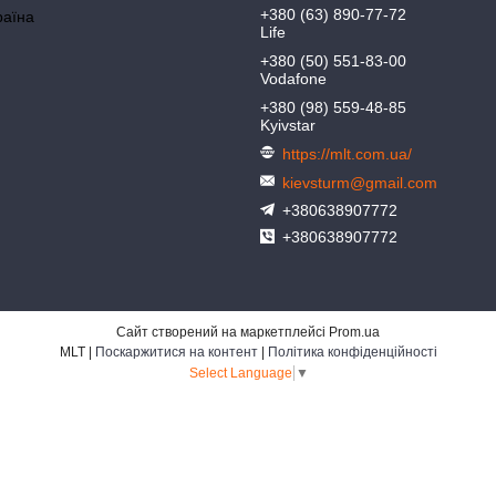
+380 (63) 890-77-72
раїна
Life
+380 (50) 551-83-00
Vodafone
+380 (98) 559-48-85
Kyivstar
https://mlt.com.ua/
kievsturm@gmail.com
+380638907772
+380638907772
Сайт створений на маркетплейсі
Prom.ua
MLT |
Поскаржитися на контент
|
Політика конфіденційності
Select Language
▼