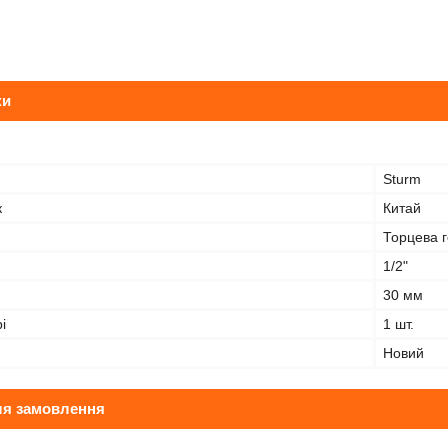
ки
Sturm
к
Китай
Торцева г
1/2"
30 мм
і
1 шт.
Новий
ля замовлення