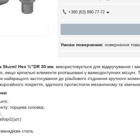
+380 (63) 890-77-72
повернення това
а Sturm! Hex ½"DR 30 мм
. використовується для відкручування і з
во, якщо кріпильні елементи розташовані у важкодоступних місцях. 
ти найкращого застосування до різьбового з'єднання крутного момент
орозійного покриття, здатного протистояти механічному та хімічно
ики
urm;
нту: торцева головка;
;
аборі1(шт.)
ванадієва сталь