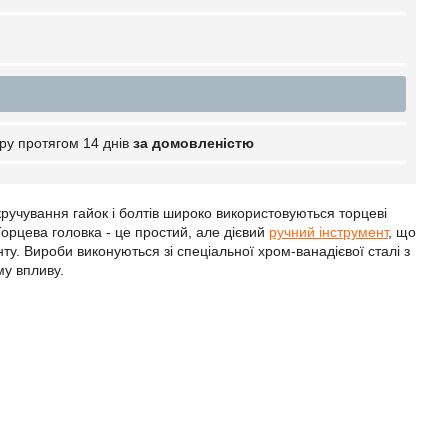
ру протягом 14 днів
за домовленістю
акручування гайок і болтів широко використовуються торцеві
Торцева головка - це простий, але дієвий
ручний інструмент
, що
у. Вироби виконуються зі спеціальної хром-ванадієвої сталі з
му впливу.