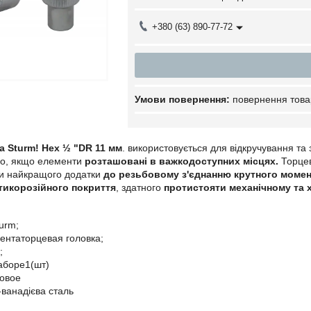
+380 (63) 890-77-72
повернення това
а Sturm! Hex ½ "DR 11 мм
. використовується для відкручування та
во, якщо елементи
розташовані в важкодоступних місцях.
Торцев
и найкращого додатки
до резьбовому з'єднанню крутного моме
тикорозійного покриття
, здатного
протистояти механічному та 
urm;
ентаторцевая головка;
;
наборе1(шт)
овое
ванадієва сталь