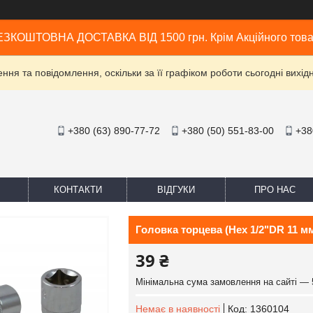
ЗКОШТОВНА ДОСТАВКА ВІД 1500 грн. Крім Акційного тов
ня та повідомлення, оскільки за її графіком роботи сьогодні вих
+380 (63) 890-77-72
+380 (50) 551-83-00
+38
КОНТАКТИ
ВІДГУКИ
ПРО НАС
Головка торцева (Hex 1/2"DR 11 м
39 ₴
Мінімальна сума замовлення на сайті — 
Немає в наявності
Код:
1360104