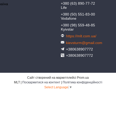
+380 (63) 890-77-72
раїна
Life
+380 (50) 551-83-00
Vodafone
+380 (98) 559-48-85
Kyivstar
https://mlt.com.ua/
kievsturm@gmail.com
+380638907772
+380638907772
Сайт створений на маркетплейсі
Prom.ua
MLT |
Поскаржитися на контент
|
Політика конфіденційності
Select Language
▼