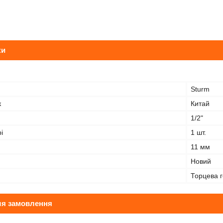
ки
Sturm
к
Китай
1/2"
і
1 шт.
11 мм
Новий
Торцева г
ля замовлення