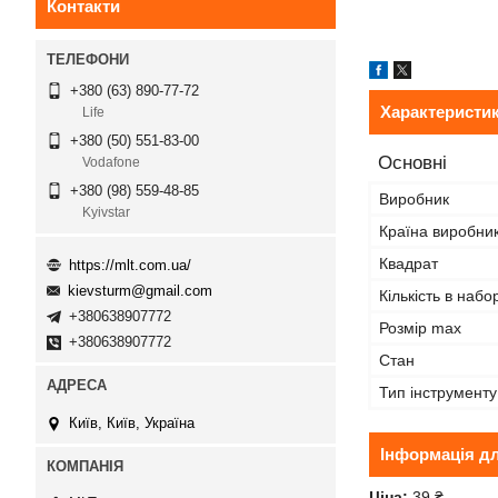
Контакти
+380 (63) 890-77-72
Характеристи
Life
+380 (50) 551-83-00
Основні
Vodafone
+380 (98) 559-48-85
Виробник
Kyivstar
Країна виробни
Квадрат
https://mlt.com.ua/
kievsturm@gmail.com
Кількість в набор
+380638907772
Розмір max
+380638907772
Стан
Тип інструменту
Київ, Київ, Україна
Інформація д
Ціна:
39 ₴