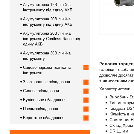
Акумуляторна 12В лінійка
інструменту під єдину АКБ
Акумуляторна 20В лінійка
інструменту під єдину АКБ
Акумуляторна 20В лінійка
інструменту Сordless Range під
єдину АКБ
Акумуляторна 36В лінійка
інструменту
Р
оловка торцев
Садово-паркова техніка та
головки - особли
інструмент
дозволяє досягат
з нанесенням ан
Зварювальне обладнання
Характеристики
Силове обладнання
Виробник St
Будівельне обладнання
Тип инструм
Квадрат 1/2"
Пневмообладнання
Кількість в 
Верстатне обладнання
СостояниеН
Склад Хром-
DR 11 мм.