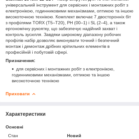
універсальний інструмент для сервісних і монтажних робіт з
електронікою, годинниковими механізмами, оптикою та іншою
високоточною технікою. Комплект включає 7 двосторонніх біт
з профілями TORX (T5–T20), PH (00–1) і SL (2–4), а також
ергономічну рукоятку, що забезпечує надійний захват і
контроль зусилля. Завдяки широкому діапазону робочих
профілів набір дозволяє виконувати точний і безпечний
монтаж і демонтаж дрібних кріпильних елементів в
професійній і побутовій сфері.
Призначення:
для сервісних і монтажних робіт з електронікою,
годинниковими механізмами, оптикою та іншою
високоточною технікою
Приховати
Характеристики
Основні
Стан
Новий