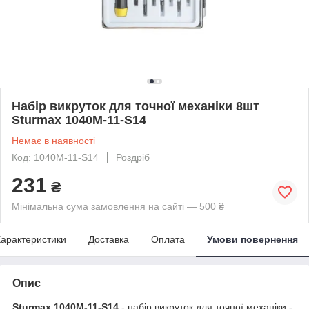
Набір викруток для точної механіки 8шт
Sturmax 1040M-11-S14
Немає в наявності
Код: 1040M-11-S14
Роздріб
231
₴
Мінімальна сума замовлення на сайті — 500 ₴
арактеристики
Доставка
Оплата
Умови повернення
Опис
Sturmax 1040M-11-S14
- набір викруток для точної механіки -