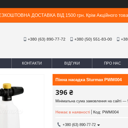
ЗКОШТОВНА ДОСТАВКА ВІД 1500 грн. Крім Акційного тов
+380 (63) 890-77-72
+380 (50) 551-83-00
+38
КОНТАКТИ
ВІДГУКИ
ПРО НАС
Пінна насадка Sturmax PWM004
396 ₴
Мінімальна сума замовлення на сайті — 
Немає в наявності
Код:
PWM004
+380 (63) 890-77-72