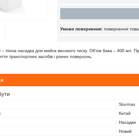
повернення това
4
– пінна насадка для мийок високого тиску. Об’єм бака – 400 мл. Пр
ття транспортних засобів і різних поверхонь.
ки
бути
Sturmax
к
Китай
Насадки
Новий