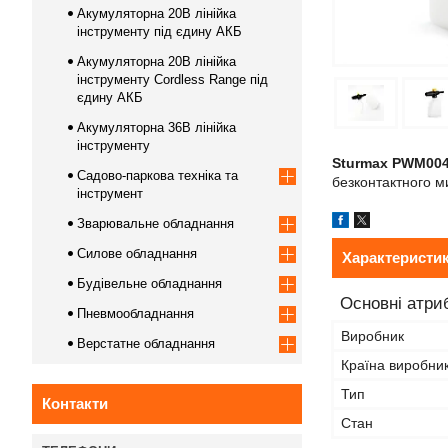
Акумуляторна 20В лінійка
інструменту під єдину АКБ
Акумуляторна 20В лінійка
інструменту Сordless Range під
єдину АКБ
Акумуляторна 36В лінійка
інструменту
Sturmax PWM00
Садово-паркова техніка та
безконтактного ми
інструмент
Зварювальне обладнання
Силове обладнання
Характеристи
Будівельне обладнання
Основні атри
Пневмообладнання
Виробник
Верстатне обладнання
Країна виробни
Тип
Контакти
Стан