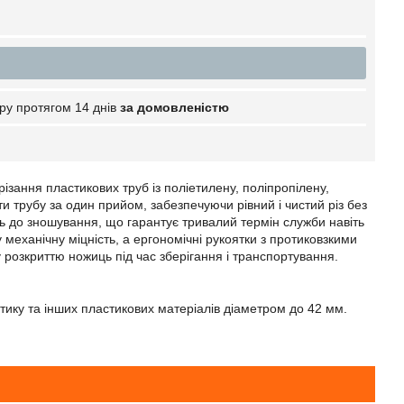
ру протягом 14 днів
за домовленістю
ізання пластикових труб із поліетилену, поліпропілену,
и трубу за один прийом, забезпечуючи рівний і чистий різ без
сть до зношування, що гарантує тривалий термін служби навіть
 механічну міцність, а ергономічні рукоятки з протиковзкими
 розкриттю ножиць під час зберігання і транспортування.
стику та інших пластикових матеріалів діаметром до 42 мм.