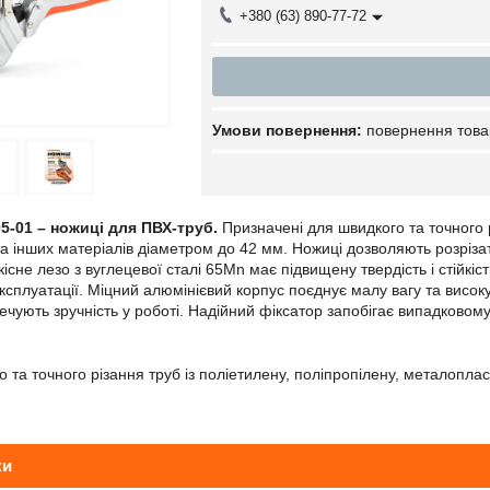
+380 (63) 890-77-72
повернення това
5-01 – ножиці для ПВХ-труб.
Призначені для швидкого та точного р
а інших матеріалів діаметром до 42 мм. Ножиці дозволяють розрізат
існе лезо з вуглецевої сталі 65Mn має підвищену твердість і стійкі
ксплуатації. Міцний алюмінієвий корпус поєднує малу вагу та високу
ечують зручність у роботі. Надійний фіксатор запобігає випадковому
 та точного різання труб із поліетилену, поліпропілену, металопла
ки