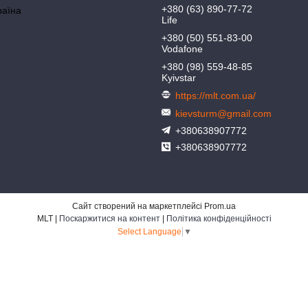
+380 (63) 890-77-72
раїна
Life
+380 (50) 551-83-00
Vodafone
+380 (98) 559-48-85
Kyivstar
https://mlt.com.ua/
kievsturm@gmail.com
+380638907772
+380638907772
Сайт створений на маркетплейсі
Prom.ua
MLT |
Поскаржитися на контент
|
Політика конфіденційності
Select Language
▼