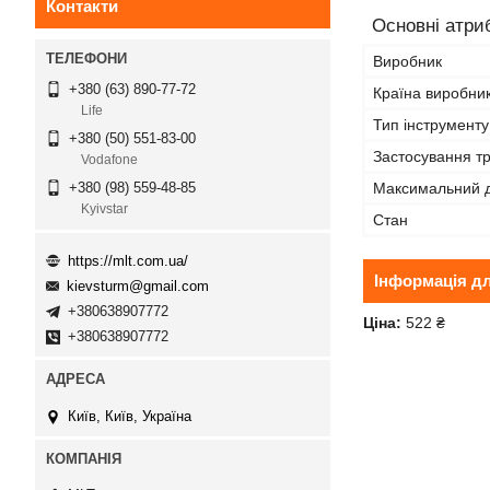
Контакти
Основні атри
Виробник
+380 (63) 890-77-72
Країна виробни
Life
Тип інструменту
+380 (50) 551-83-00
Застосування тр
Vodafone
Максимальний д
+380 (98) 559-48-85
Kyivstar
Стан
https://mlt.com.ua/
Інформація д
kievsturm@gmail.com
+380638907772
Ціна:
522 ₴
+380638907772
Київ, Київ, Україна