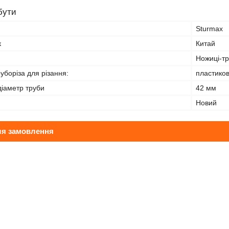
бути
Sturmax
к
Китай
Ножиці-тр
уборіза для різання:
пластиков
іаметр труби
42 мм
Новий
ля замовлення