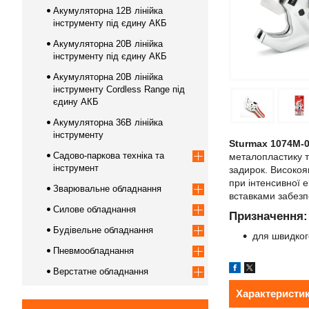
Акумуляторна 12В лінійка
інструменту під єдину АКБ
Акумуляторна 20В лінійка
інструменту під єдину АКБ
Акумуляторна 20В лінійка
інструменту Сordless Range під
єдину АКБ
Акумуляторна 36В лінійка
інструменту
Sturmax 1074M-0
Садово-паркова техніка та
металопластику т
інструмент
задирок. Високояк
при інтенсивної е
Зварювальне обладнання
вставками забезп
Силове обладнання
Призначення:
Будівельне обладнання
для швидкого
Пневмообладнання
Верстатне обладнання
Характеристи