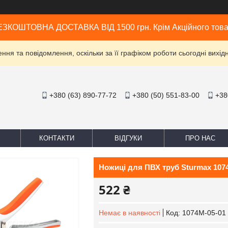
ЗКОШТОВНА ДОСТАВКА ВІД 1500 грн. Крім Акційного тов
ня та повідомлення, оскільки за її графіком роботи сьогодні вих
+380 (63) 890-77-72
+380 (50) 551-83-00
+38
КОНТАКТИ
ВІДГУКИ
ПРО НАС
Ножиці для ПВХ труб Sturmax 107
522 ₴
Немає в наявності
Код:
1074M-05-01