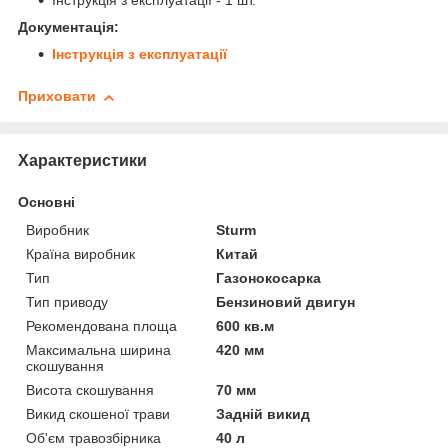
Інструкція з експлуатації - 1 шт.
Документація:
Інструкція з експлуатації
Приховати
Характеристики
Основні
Виробник
Sturm
Країна виробник
Китай
Тип
Газонокосарка
Тип приводу
Бензиновий двигун
Рекомендована площа
600 кв.м
Максимальна ширина
420 мм
скошування
Висота скошування
70 мм
Викид скошеної трави
Задній викид
Об'єм травозбірника
40 л