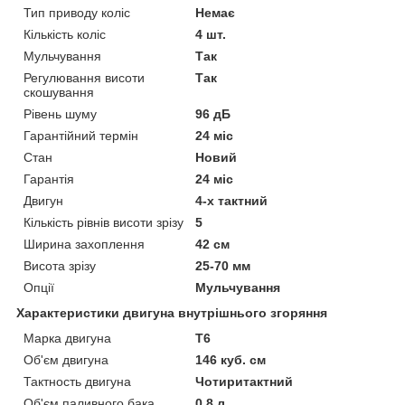
Тип приводу коліс
Немає
Кількість коліс
4 шт.
Мульчування
Так
Регулювання висоти
Так
скошування
Рівень шуму
96 дБ
Гарантійний термін
24 міс
Стан
Новий
Гарантія
24 міс
Двигун
4-х тактний
Кількість рівнів висоти зрізу
5
Ширина захоплення
42 см
Висота зрізу
25-70 мм
Опції
Мульчування
Характеристики двигуна внутрішнього згоряння
Марка двигуна
Т6
Об'єм двигуна
146 куб. см
Тактность двигуна
Чотиритактний
Об'єм паливного бака
0.8 л