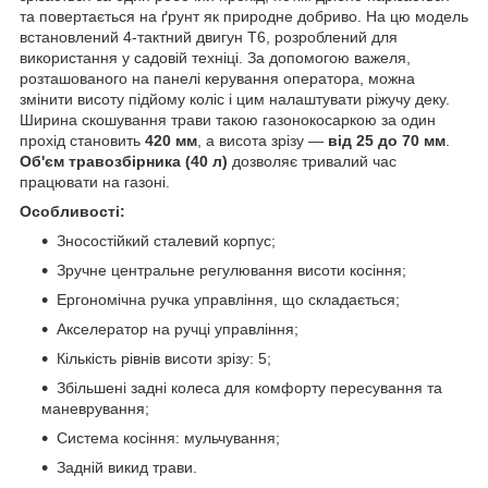
та повертається на ґрунт як природне добриво. На цю модель
встановлений 4-тактний двигун T6, розроблений для
використання у садовій техніці. За допомогою важеля,
розташованого на панелі керування оператора, можна
змінити висоту підйому коліс і цим налаштувати ріжучу деку.
Ширина скошування трави такою газонокосаркою за один
прохід становить
420 мм
, а висота зрізу —
від 25 до 70 мм
.
Об'єм травозбірника (40 л)
дозволяє тривалий час
працювати на газоні.
Особливості:
Зносостійкий сталевий корпус;
Зручне центральне регулювання висоти косіння;
Ергономічна ручка управління, що складається;
Акселератор на ручці управління;
Кількість рівнів висоти зрізу: 5;
Збільшені задні колеса для комфорту пересування та
маневрування;
Система косіння: мульчування;
Задній викид трави.