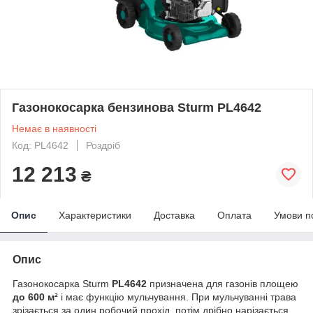
Газонокосарка бензинова Sturm PL4642
Немає в наявності
Код: PL4642
Роздріб
12 213
₴
Опис
Характеристики
Доставка
Оплата
Умови п
Опис
Газонокосарка Sturm
PL4642
призначена для газонів площею
до 600 м²
і має функцію мульчування. При мульчуванні трава
зрізається за один робочий прохід, потім дрібно нарізається