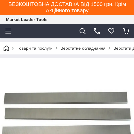
БЕЗКОШТОВНА ДОСТАВКА ВІД 1500 грн. Крім
Акційного товару
Market Leader Tools
Товари та послуги
Верстатне обладнання
Верстати 