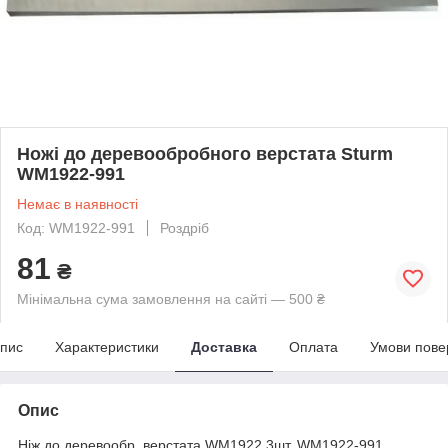
Ножі до деревообробного верстата Sturm
WM1922-991
Немає в наявності
Код: WM1922-991
Роздріб
81
₴
Мінімальна сума замовлення на сайті — 500 ₴
пис
Характеристики
Доставка
Оплата
Умови пове
Опис
Ніж до деревообр. верстата WM1922 3шт. WM1922-991