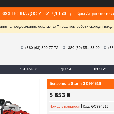
ЗКОШТОВНА ДОСТАВКА ВІД 1500 грн. Крім Акційного тов
ня та повідомлення, оскільки за її графіком роботи сьогодні вих
+380 (63) 890-77-72
+380 (50) 551-83-00
+38
КОНТАКТИ
ВІДГУКИ
ПРО НАС
Бензопила Sturm GC994516
5 853 ₴
Немає в наявності
Код:
GC994516