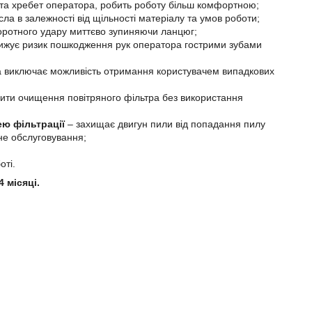
 та хребет оператора, робить роботу більш комфортною;
ла в залежності від щільності матеріалу та умов роботи;
воротного удару миттєво зупиняючи ланцюг;
ижує ризик пошкодження рук оператора гострими зубами
та виключає можливість отримання користувачем випадкових
ити очищення повітряного фільтра без використання
ю фільтрації
– захищає двигун пили від попадання пилу
не обслуговування;
оті.
4 місяці.