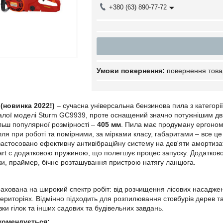
+380 (63) 890-77-72
повернення това
(новинка 2022!)
– сучасна універсальна бензинова пила з категорі
далої моделі Sturm GC9939, проте оснащений значно потужнішим д
льш популярної розмірності –
405 мм
. Пила має продуману ергономі
лля при роботі та помірними, за мірками класу, габаритами – все ц
застосовано ефективну антивібраційну систему на дев'яти амортизат
art c додатковою пружиною, що полегшує процес запуску. Додатко
нки, праймер, бічне розташування пристрою натягу ланцюга.
ахована на широкий спектр робіт: від розчищення лісових насаджен
ериторіях. Відмінно підходить для розпилювання стовбурів дерев та 
ки гілок та інших садових та будівельних завдань.
комендується: