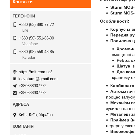
Контакти
Sturm MOS-
Sturm MOS-
Особливості:
+380 (63) 890-77-72
Корпус із 
Life
Передня ру
+380 (50) 551-83-00
Посилена ц
Vodafone
Хромо-н
+380 (98) 559-48-85
змащенні аб
Kyivstar
Ребра о
Шатун і
Два комп
https://mlt.com.ua/
кращому о
kievsturm@gmail.com
Карбюратор
+380638907772
Автоматичн
+380638907772
процес запуск
Механізм п
зусилля на шну
Металеві з
Київ, Київ, Україна
Праймер (н
перерв у експл
Високоефек