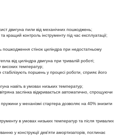
ист двигуна пили від механічних пошкоджень;
 та кращий контроль інструменту під час експлуатації;
ть пошкодження стінок циліндра при недостатньому
пла від циліндра двигуна при тривалій роботі;
у високих температур;
 стабілізують поршень у процесі роботи, сприяє його
гуна навіть в умовах низьких температур;
овітряна заслінка відкривається автоматично, спрощуючи
 пружини у механізмі стартера дозволяє на 40% знизити
трументу в умовах низьких температур та після тривалих
ванню у конструкції дев'яти амортизаторів, поглинає