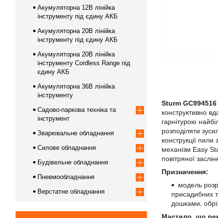
Акумуляторна 12В лінійка
інструменту під єдину АКБ
Акумуляторна 20В лінійка
інструменту під єдину АКБ
Акумуляторна 20В лінійка
інструменту Сordless Range під
єдину АКБ
Акумуляторна 36В лінійка
інструменту
Sturm GC994516 
Садово-паркова техніка та
конструктивно в
інструмент
гарнітурою найбі
розподіляти зуси
Зварювальне обладнання
конструкції пили 
Силове обладнання
механізм Easy St
повітряної заслі
Будівельне обладнання
Призначення:
Пневмообладнання
модель розр
Верстатне обладнання
присадибних т
дошками, обріз
Мастило, що ре