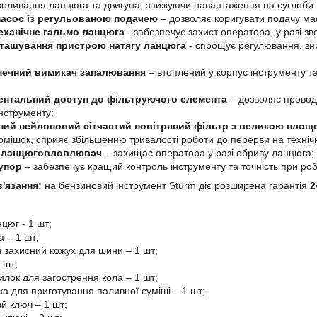
 коливання ланцюга та двигуна, знижуючи навантаження на суглоби
асос із регульованою подачею
– дозволяє коригувати подачу мас
еханічне гальмо ланцюга
- забезпечує захист оператора, у разі з
ташування пристрою натягу ланцюга
- спрощує регулювання, зн
печний вимикач запалювання
– втоплений у корпус інструменту 
ентальний доступ до фільтруючого елемента
– дозволяє провод
інструменту;
ний нейлоновий сітчастий повітряний фільтр з великою площе
домішок, сприяє збільшенню тривалості роботи до перерви на техніч
 ланцюговловлювач
– захищає оператора у разі обриву ланцюга;
упор
– забезпечує кращий контроль інструменту та точність при роб
в'язання:
на бензиновий інструмент Sturm діє розширена гарантія
2
цюг - 1 шт;
 – 1 шт;
 захисний кожух для шини – 1 шт;
 шт;
илок для загострення кола – 1 шт;
ка для приготування паливної суміші – 1 шт;
й ключ – 1 шт;