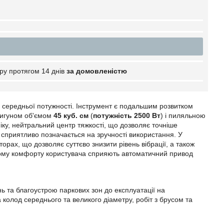
ру протягом 14 днів
за домовленістю
ї середньої потужності. Інструмент є подальшим розвитком
вигуном об'ємом
45 куб. см
(
потужність 2500 Вт
) і пиляльною
ку, нейтральний центр тяжкості, що дозволяє точніше
е сприятливо позначається на зручності використання. У
орах, що дозволяє суттєво знизити рівень вібрації, а також
вому комфорту користувача сприяють автоматичний привод
ь та благоустрою паркових зон до експлуатації на
колод середнього та великого діаметру, робіт з брусом та