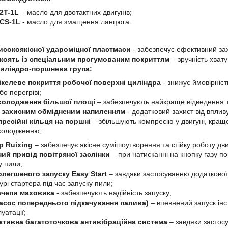
2T-1L
– масло для двотактних двигунів;
CS-1L
- масло для змащення ланцюга.
високоякісної удароміцної пластмаси
- забезпечує ефективний зах
коять із спеціальним прогумованим покриттям
– зручність хвату
иліндро-поршнева група:
ікелеве покриття робочої поверхні циліндра
- знижує ймовірніс
о перегріві;
холодження більшої площі
– забезпечують найкраще відведення те
з захисним обмідненим напиленням
- додатковий захист від вплив
ресійні кільця на поршні
– збільшують компресію у двигуні, краще
холодженню;
 Ruixing
– забезпечує якісне сумішоутворення та стійку роботу дви
ий привід повітряної заслінки
– при натисканні на кнопку газу п
у пили;
олегшеного запуску Easy Start
– завдяки застосуванню додаткової
рі стартера під час запуску пили;
ачепи маховика
- забезпечують надійність запуску;
асос попереднього підкачування палива)
– впевнений запуск інс
уатації;
тивна багатоточкова антивібраційна система
– завдяки застосу