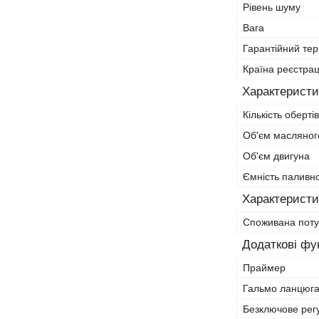
Рівень шуму
Вага
Гарантійний тер
Країна реєстрац
Характеристи
Кількість обертів
Об'єм масляног
Об'єм двигуна
Ємність паливн
Характеристи
Споживана поту
Додаткові фун
Праймер
Гальмо ланцюг
Безключове рег