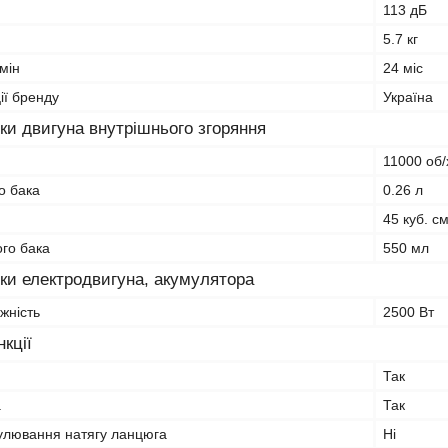
113 дБ
5.7 кг
мін
24 міс
ії бренду
Україна
ки двигуна внутрішнього згоряння
11000 об/
о бака
0.26 л
45 куб. с
ого бака
550 мл
ки електродвигуна, акумулятора
жність
2500 Вт
кції
Так
а
Так
улювання натягу ланцюга
Ні