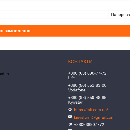
Паперова
ля замовлення
+380 (63) 890-77-72
раїна
Life
+380 (50) 551-83-00
Vodafone
+380 (98) 559-48-85
Kyivstar
https://mlt.com.ua/
kievsturm@gmail.com
+380638907772