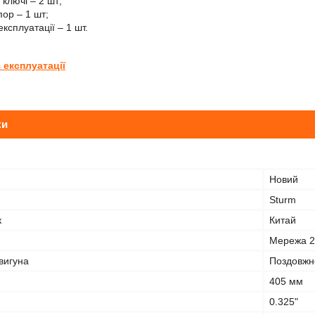
ключі – 2 шт;
пор – 1 шт;
експлуатації – 1 шт.
з експлуатації
ки
Новий
Sturm
к
Китай
Мережа 
вигуна
Поздовжн
405 мм
0.325"