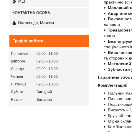
MLT
практично всі
Масляний н
Аварійне м
Бокове роз
Олександр, Максим
ланцюга;
Травмобез
травм;
Графік роботи
Безінструм
спеціального 
Високоякіс
Понеділок
09:00
18:00
та сторонніх 
Вівторок
09:00
18:00
Металевий
Середа
09:00
18:00
Зубчастий 
Четвер
09:00
18:00
Гарантійні зобо
Пʼятниця
09:00
18:00
Комплектація:
Субота
Вихідний
Пильний лан
Пильна шина
Неділя
Вихідний
Пластиковий
Викрутка – 1
Круглий нап
Мірна склян
Комбіновани