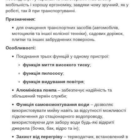
мобільність і хорошу ергономіку, завдяки чому зручний, як у
роботі, так й при транспортуванні.
Призначення:
для очищення транспортних засобів (автомобілів,
мотоциклів та іншої колісної техніки), садових доріжок,
плитки та інших забруднених поверхонь.
Особливості:
Поєднання трьох функцій у одному пристрої:
функція миття високого тиску
;
функція пилососу
;
функція видування повітря
;
Алюмінієва помпа
– забезпечує надійність та
збільшений термін служби;
Функція самовсмоктування води
– дозволяє
використовувати мийку навіть за відсутності можливості
підключення до стаціонарного водопроводу,
використовуючи для забору води будь-які відкриті
джерела (бочка, бак, відро та ін);
Захист від перегріву
– термодатчик, встановлений в