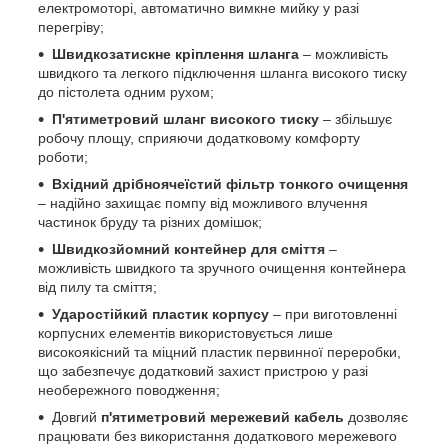
електромоторі, автоматично вимкне мийку у разі
перегріву;
Швидкозатискне кріплення шланга
– можливість
швидкого та легкого підключення шланга високого тиску
до пістолета одним рухом;
П'ятиметровий шланг високого тиску
– збільшує
робочу площу, сприяючи додатковому комфорту
роботи;
Вхідний дрібноячеїстий фільтр тонкого очищення
– надійно захищає помпу від можливого влучення
частинок бруду та різних домішок;
Швидкозйомний контейнер для сміття
–
можливість швидкого та зручного очищення контейнера
від пилу та сміття;
Ударостійкий пластик корпусу
– при виготовленні
корпусних елементів використовується лише
високоякісний та міцний пластик первинної переробки,
що забезпечує додатковий захист пристрою у разі
необережного поводження;
Довгий
п'ятиметровий мережевий кабель
дозволяє
працювати без використання додаткового мережевого