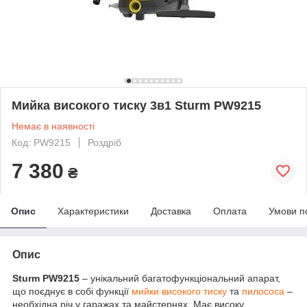
Мийка високого тиску 3в1 Sturm PW9215
Немає в наявності
Код: PW9215
Роздріб
7 380
₴
Опис
Характеристики
Доставка
Оплата
Умови п
Опис
Sturm PW9215
– унікальний багатофункціональний апарат,
що поєднує в собі функції
мийки високого тиску
та
пилососа
–
необхідна річ у гаражах та майстернях. Має високу