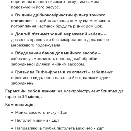
перегинам шланга високого тиску, тим самим
подовжуючи його ресурс.
Вхідний дрібнокомірчастий фільтр тонкого
очищення
– надійно захищає помпу від можливого
потрапляння частинок бруду та різних домішок.
Довгий п’ятиметровий мережевий кабель
–
дозволяє працювати без використання додаткового
мережевого подовжувача.
Вбудований бачок для мийного засобу
–
забезпечує можливість попередньої обробки
забрудненої ділянки мийним засобом.
Грязьова Turbo-фреза в комплекті
– забезпечує
ефективне видалення навіть стійких, важковивідних
забруднень.
Гарантійні зобов’язання:
на електроінструмент
Sturmax
діє
гарантія
24 місяці
.
Комплектація:
Мийка високого тиску - 1шт
Пістолет миючий - 1шт
Направляюча трубка пістолета миючего - 2шт