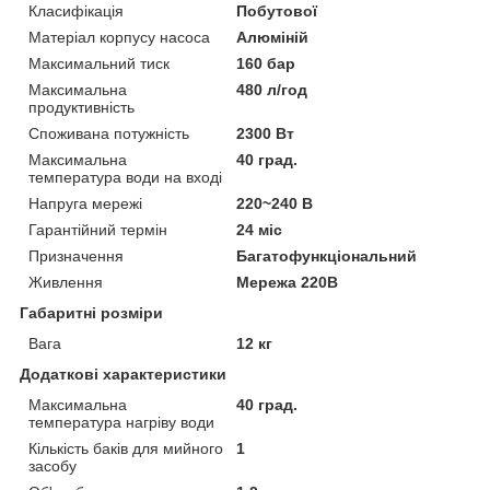
Класифікація
Побутової
Матеріал корпусу насоса
Алюміній
Максимальний тиск
160 бар
Максимальна
480 л/год
продуктивність
Споживана потужність
2300 Вт
Максимальна
40 град.
температура води на вході
Напруга мережі
220~240 В
Гарантійний термін
24 міс
Призначення
Багатофункціональний
Живлення
Мережа 220В
Габаритні розміри
Вага
12 кг
Додаткові характеристики
Максимальна
40 град.
температура нагріву води
Кількість баків для мийного
1
засобу