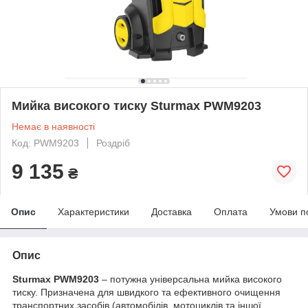
Мийка високого тиску Sturmax PWM9203
Немає в наявності
Код: PWM9203
Роздріб
9 135
₴
Опис
Характеристики
Доставка
Оплата
Умови п
Опис
Sturmax PWM9203
– потужна універсальна мийка високого
тиску. Призначена для швидкого та ефективного очищення
транспортних засобів (автомобілів, мотоциклів та іншої