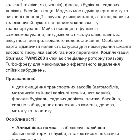
колісної техніки, яхт, човнів), фасадів будівель, садових
доріжок, басейнів тощо. Модель має відмінну ергономіку та
вивірені пропорції – зручна у використанні, а також, завдяки
телескопічній рукояті та великим колесам – у
транспортуванні. Мийка оснащена функцією
самовсмоктування, що дозволяє експлуатацію навіть за
відсутності централізованого водопостачання. Особливо
варто відзначити наявність котушки для намотування шланга
високого тиску, яка запобігає його перегинам. Комплектація
Sturmax PWM9203
включає спеціальну роторну грязьову
Turbo-фрезу для максимально ефективного видалення
стійких забруднень.
Призначення:
для очищення транспортних засобів (автомобілів,
мотоциклів та іншої колісної техніки, яхт, човнів),
фасадів будівель, садових доріжок, плитки, басейнів,
сильно забруднених поверхонь з каменю, дерева,
металу та пластику.
Особливості:
Алюмінієва помпа
– забезпечує надійність і
збільшений термін служби, а також високі показники
продуктивності.