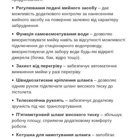
Регулювання подачі мийного засобу
– дає
можливість додаткового контролю за нанесенням
мийного засобу на поверхню залежно від характеру
забруднення.
Функція самовсмоктування води
– дозволяє
використовувати мийку навіть за відсутності можливості
підключення до стаціонарного водопроводу,
використовуючи для забору води будь-які відкриті
джерела (бочка, бак, відро тощо).
Захист від перегріву
– забезпечує автоматичне
вимкнення мийки у разі перегріву.
Швидкозатискне кріплення шланга
– дозволяє
одним рухом підключати шланг високого тиску до
пістолета.
Телескопічна рукоять
– забезпечує додаткову
зручність під час транспортування.
П’ятиметровий шланг високого тиску
– збільшує
робочу площу, сприяючи додатковому комфорту
роботи.
Котушка для намотування шланга
– запобігає