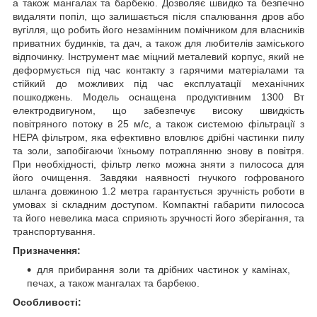
а також мангалах та барбекю. Дозволяє швидко та безпечно
видаляти попіл, що залишається після спалювання дров або
вугілля, що робить його незамінним помічником для власників
приватних будинків, та дач, а також для любителів заміського
відпочинку. Інструмент має міцний металевий корпус, який не
деформується під час контакту з гарячими матеріалами та
стійкий до можливих під час експлуатації механічних
пошкоджень. Модель оснащена продуктивним 1300 Вт
електродвигуном, що забезпечує високу швидкість
повітряного потоку в 25 м/с, а також системою фільтрації з
НЕРА фільтром, яка ефективно вловлює дрібні частинки пилу
та золи, запобігаючи їхньому потраплянню знову в повітря.
При необхідності, фільтр легко можна зняти з пилососа для
його очищення. Завдяки наявності гнучкого гофрованого
шланга довжиною 1.2 метра гарантується зручність роботи в
умовах зі складним доступом. Компактні габарити пилососа
та його невелика маса сприяють зручності його зберігання, та
транспортування.
Призначення:
для прибирання золи та дрібних частинок у камінах,
печах, а також мангалах та барбекю.
Особливості: