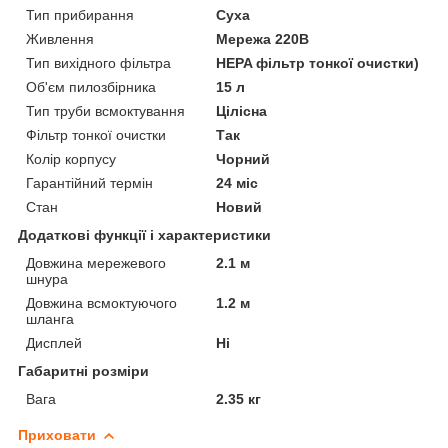
Тип прибирання
Суха
Живлення
Мережа 220В
Тип вихідного фільтра
HEPA фільтр тонкої очистки)
Об'єм пилозбірника
15 л
Тип труби всмоктування
Цілісна
Фільтр тонкої очистки
Так
Колір корпусу
Чорний
Гарантійний термін
24 міс
Стан
Новий
Додаткові функції і характеристики
Довжина мережевого
2.1 м
шнура
Довжина всмоктуючого
1.2 м
шланга
Дисплей
Ні
Габаритні розміри
Вага
2.35 кг
Приховати