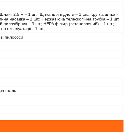
Шланг 2,5 м – 1 шт.; Щітка для підлоги – 1 шт.; Кругла щітка -
инна насадка – 1 шт.; Нержавіюча телескопічна трубка – 1 шт.;
 пилозбірник – 3 шт.; HEPA фільтр (встановлений) – 1 шт.;
 по експлуатації - 1 шт.;
ві пилососи
ча сталь