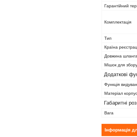
Гарантійний тер
Комплектація
Тип
Країна реєстрац
Довжина шланг
Мішок для збору
Додаткові фун
Функція видува
Матеріал корпу
Габаритні ро
Вага
Інформація д