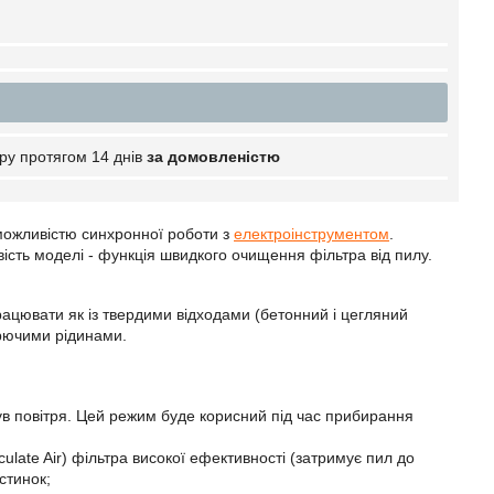
ру протягом 14 днів
за домовленістю
 можливістю синхронної роботи з
електроінструментом
.
ивість моделі - функція швидкого очищення фільтра від пилу.
ацювати як із твердими відходами (бетонний і цегляний
горючими рідинами.
ув повітря. Цей режим буде корисний під час прибирання
culate Air) фільтра високої ефективності (затримує пил до
стинок;