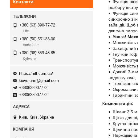
Контакти
Функція шви
розбору інстр
Функція син
синхронно з і
зайві дії. Що
+380 (63) 890-77-72
двигуна пилос
Life
Увага! Мак
+380 (50) 551-83-00
Можливість з
Vodafone
Захищений ві
+380 (98) 559-48-85
Гнучкий гоф
Kyivstar
Транспортув
Можливість 
Довгий 3-х 
https://mlt.com.ua/
подовжувача;
kievsturm@gmail.com
Телескопічн
+380638907772
Окрема злив
+380638907772
Гарантійні з
Комплектація:
Шланг 2,5 м 
Київ, Київ, Україна
Щітка для пі
Кругла щітка
Щілинна нас
Нержавіюча 