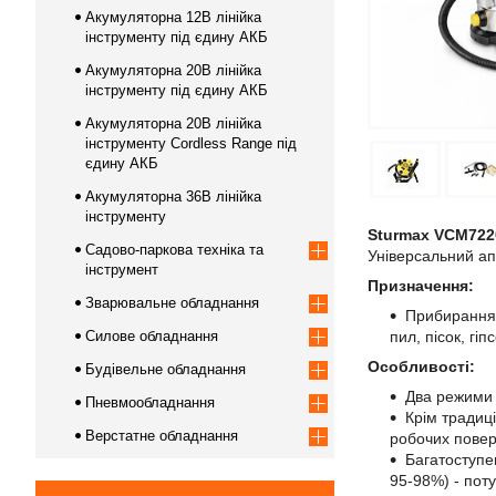
Акумуляторна 12В лінійка
інструменту під єдину АКБ
Акумуляторна 20В лінійка
інструменту під єдину АКБ
Акумуляторна 20В лінійка
інструменту Сordless Range під
єдину АКБ
Акумуляторна 36В лінійка
інструменту
Sturmax VCM72
Садово-паркова техніка та
Універсальний апа
інструмент
Призначення:
Зварювальне обладнання
Прибирання 
Силове обладнання
пил, пісок, гі
Особливості:
Будівельне обладнання
Два режими 
Пневмообладнання
Крім традиц
Верстатне обладнання
робочих пове
Багатоступен
95-98%) - пот