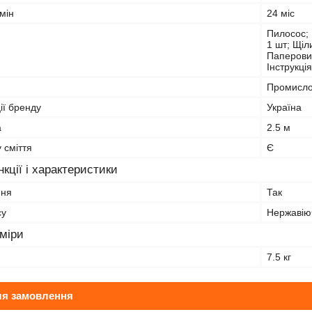
мін
24 міс
Пилосос; 
1 шт; Щіл
Паперовий
Інструкція
Промисло
ії бренду
Україна
а
2.5 м
 сміття
Є
кції і характеристики
ння
Так
су
Нержавію
зміри
7.5 кг
ля замовлення