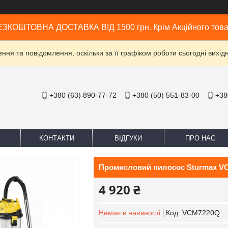
ЗКОШТОВНА ДОСТАВКА ВІД 1500 грн. Крім Акційного тов
ня та повідомлення, оскільки за її графіком роботи сьогодні вих
+380 (63) 890-77-72
+380 (50) 551-83-00
+38
КОНТАКТИ
ВІДГУКИ
ПРО НАС
Промисловий пилосос Sturmax V
4 920 ₴
Немає в наявності
Код:
VCM7220Q