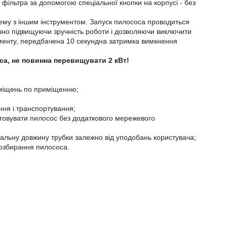
фільтра за допомогою спеціальної кнопки на корпусі - без
тему з іншим інструментом. Запуск пилососа проводиться
ачно підвищуючи зручність роботи і дозволяючи виключити
ументу, передбачена 10 секундна затримка вимкнення
са, не повинна перевищувати 2 кВт!
еміщень по приміщенню;
ння і транспортування;
стовувати пилосос без додаткового мережевого
мальну довжину трубки залежно від уподобань користувача;
розбирання пилососа.