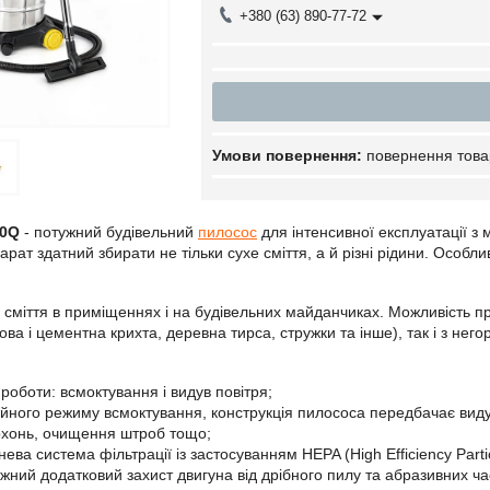
+380 (63) 890-77-72
повернення това
20Q
- потужний будівельний
пилосос
для інтенсивної експлуатації з
рат здатний збирати не тільки сухе сміття, а й різні рідини. Особл
сміття в приміщеннях і на будівельних майданчиках. Можливість пр
псова і цементна крихта, деревна тирса, стружки та інше), так і з не
роботи: всмоктування і видув повітря;
ійного режиму всмоктування, конструкція пилососа передбачає вид
рхонь, очищення штроб тощо;
ева система фільтрації із застосуванням HEPA (High Efficiency Parti
ужний додатковий захист двигуна від дрібного пилу та абразивних ча