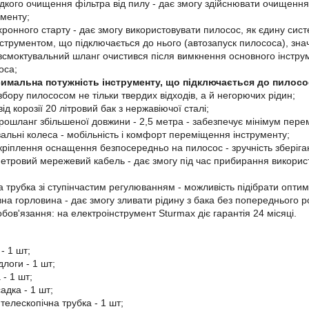
дкого очищення фільтра від пилу - дає змогу здійснювати очищення 
ументу;
хронного старту - дає змогу використовувати пилосос, як єдину сис
нструментом, що підключається до нього (автозапуск пилососа), зн
б всмоктувальний шланг очистився після вимкнення основного інстр
оса;
симальна потужність інструменту, що підключається до пилосо
бору пилососом не тільки твердих відходів, а й негорючих рідин;
д корозії 20 літровий бак з нержавіючої сталі;
рошланг збільшеної довжини - 2,5 метра - забезпечує мінімум пер
альні колеса - мобільність і комфорт переміщення інструменту;
кріплення оснащення безпосередньо на пилосос - зручність зберіга
метровий мережевий кабель - дає змогу під час прибирання викори
а трубка зі ступінчастим регулюванням - можливість підібрати опти
на горловина - дає змогу зливати рідину з бака без попереднього 
обов'язання: на електроінструмент Sturmax діє гарантія 24 місяці.
- 1 шт;
длоги - 1 шт;
 - 1 шт;
адка - 1 шт;
телескопічна трубка - 1 шт;