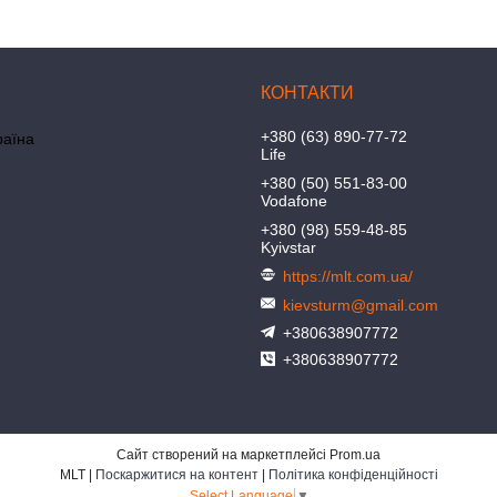
+380 (63) 890-77-72
раїна
Life
+380 (50) 551-83-00
Vodafone
+380 (98) 559-48-85
Kyivstar
https://mlt.com.ua/
kievsturm@gmail.com
+380638907772
+380638907772
Сайт створений на маркетплейсі
Prom.ua
MLT |
Поскаржитися на контент
|
Політика конфіденційності
Select Language
▼