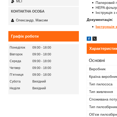
MLT
Паперовий п
HEPA фільтр
Інструкція з 
Документація:
Олександр, Максим
Інструкція 
Графік роботи
Понеділок
09:00
18:00
Характеристи
Вівторок
09:00
18:00
Основні
Середа
09:00
18:00
Четвер
09:00
18:00
Виробник
Пʼятниця
09:00
18:00
Країна виробни
Субота
Вихідний
Тип пилососа
Неділя
Вихідний
Тип живлення
Споживана поту
Тип пилозбірни
Об'єм пилозбір