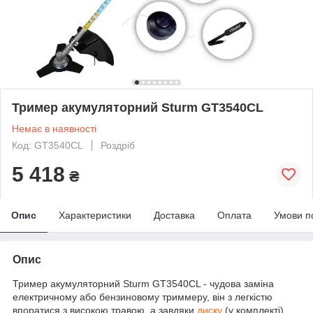
Тример акумуляторний Sturm GT3540CL
Немає в наявності
Код: GT3540CL
Роздріб
5 418
₴
Опис
Характеристики
Доставка
Оплата
Умови п
Опис
Тример акумуляторний Sturm GT3540CL - чудова заміна
електричному або бензиновому триммеру, він з легкістю
впоратися з високою травою, а завдяки
диску
(у комплекті)