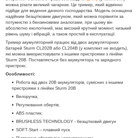
можна різати великий чагарник. Це тример, який відмінно
підійде для ведення дачного господарства. Модель оснащена
надійним безщітковим двигуном, який можна порівняти за
потужністю з бензиновими аналогами, при цьому він
абсолютно екологічний, має високий крутний момент, низький
рівень шуму і вібрацій, а також простий в експлуатації.
Тример акумуляторний працює від двох акумуляторних
батарей Sturm CL202B або CL204B (у комплект не входить),
які можна використовувати з іншими пристроями з лінійки
Sturm 20В. Поставляється без акумулятора та зарядного
пристрою;
Особливості:
Робота від двох 20В акумуляторів, сумісних з іншими
пристроями з лінійки Sturm 20В
Велоручка;
Регулювання обертів;
ABS пластик;
BRUSHLESS TECHNOLOGY - безщітковий двигун
SOFT-Start – плавний пуск
Підтримка обертів під навантаженням