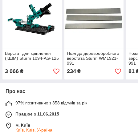
Верстат для кріплення
Ножі до деревообробного
Ножі
(КШМ) Sturm 1094-AG-125
верстата Sturm WM1921-
верс
991
991
3 066
234
81
₴
₴
Про нас
97% позитивних з 358 відгуків за рік
Працює з 11.06.2015
м. Київ
Київ, Київ, Україна