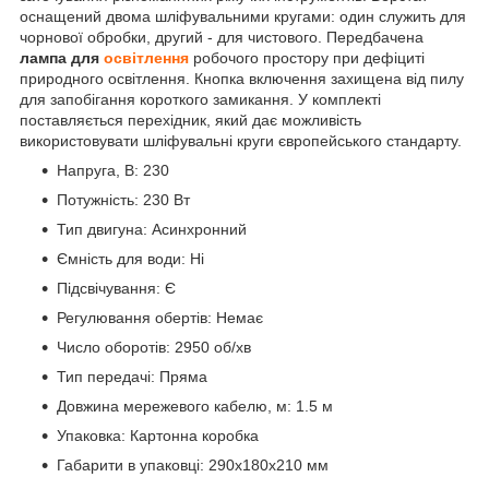
оснащений двома шліфувальними кругами: один служить для
чорнової обробки, другий - для чистового. Передбачена
лампа для
освітлення
робочого простору при дефіциті
природного освітлення. Кнопка включення захищена від пилу
для запобігання короткого замикання. У комплекті
поставляється перехідник, який дає можливість
використовувати шліфувальні круги європейського стандарту.
Напруга, В: 230
Потужність: 230 Вт
Тип двигуна: Асинхронний
Ємність для води: Ні
Підсвічування: Є
Регулювання обертів: Немає
Число оборотів: 2950 об/хв
Тип передачі: Пряма
Довжина мережевого кабелю, м: 1.5 м
Упаковка: Картонна коробка
Габарити в упаковці: 290х180х210 мм