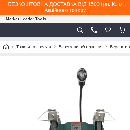
БЕЗКОШТОВНА ДОСТАВКА ВІД 1500 грн. Крім
Акційного товару
Market Leader Tools
Товари та послуги
Верстатне обладнання
Верстати 