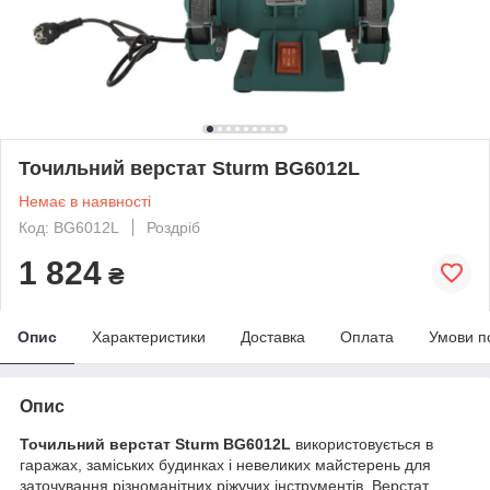
Точильний верстат Sturm BG6012L
Немає в наявності
Код: BG6012L
Роздріб
1 824
₴
Опис
Характеристики
Доставка
Оплата
Умови п
Опис
Точильний верстат Sturm BG6012L
використовується в
гаражах, заміських будинках і невеликих майстерень для
заточування різноманітних ріжучих інструментів. Верстат