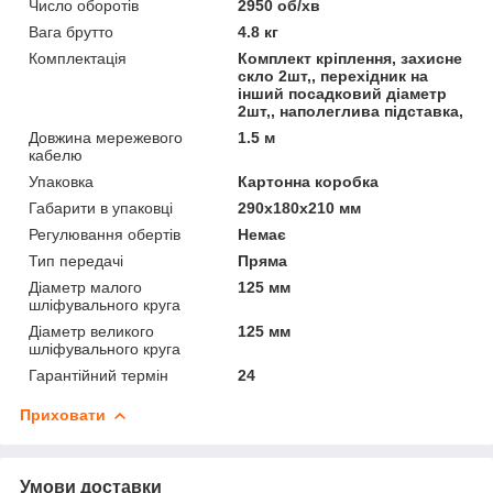
Число оборотів
2950 об/хв
Вага брутто
4.8 кг
Комплектація
Комплект кріплення, захисне
скло 2шт,, перехідник на
інший посадковий діаметр
2шт,, наполеглива підставка,
Довжина мережевого
1.5 м
кабелю
Упаковка
Картонна коробка
Габарити в упаковці
290х180х210 мм
Регулювання обертів
Немає
Тип передачі
Пряма
Діаметр малого
125 мм
шліфувального круга
Діаметр великого
125 мм
шліфувального круга
Гарантійний термін
24
Приховати
Умови доставки